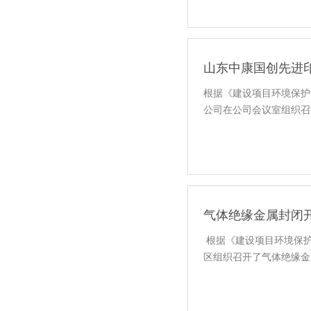
山东中康国创先进
根据《建设项目环境保护
公司在公司会议室组织召
气体绝缘金属封闭
根据《建设项目环境保护
区组织召开了气体绝缘金