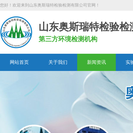
您好！欢迎来到山东奥斯瑞特检验检测有限公司官网！
山东奥斯瑞特检验检
第三方环境检测机构
网站首页
关于我们
新闻资讯
实